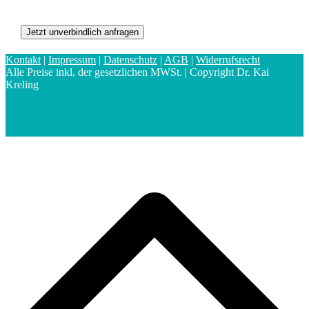
Bitte lasse dieses Feld leer.
Bitte lasse dieses Feld leer.
Kontakt
|
Impressum
|
Datenschutz
|
AGB
|
Widerrufsrecht
Alle Preise inkl. der gesetzlichen MWSt. | Copyright Dr. Kai
Kreling