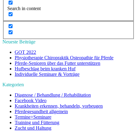
Search in content
Neueste Beiträge
GOT 2022
Physiotherapie Chiropraktik Osteopathie für Pferde
Pferde-Senioren über das Futter unterstützen
Hufbeschlag beim kranken Huf
Individuelle Seminare & Vorträge
Kategorien
Diagnose / Behandlung / Rehabilitation
Facebook Video
Krankheiten erkennen, behandeln, vorbeugen
Pferdegesundheit allgemein
Termine+Seminare
Training und Fütterung
Zucht und Haltung